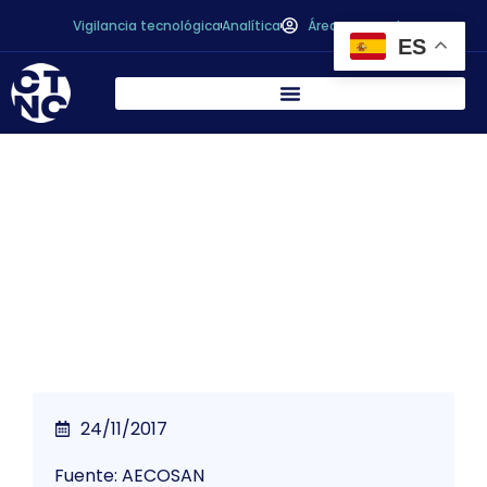
Vigilancia tecnológica
Analítica
Área personal
ES
Acrilamida: publicado el Reglamento
2017/2158, de la Comisión, para reducir su
presencia en los alimentos
24/11/2017
Fuente: AECOSAN