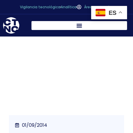
Vigilancia tecnológica
Analítica
Área personal
ES
* Actualización de la normativa sobre el
Registro General Sanitario de Empresas
Alimentarias y Alimentos y otros
reglamentos sobre la materia
01/09/2014