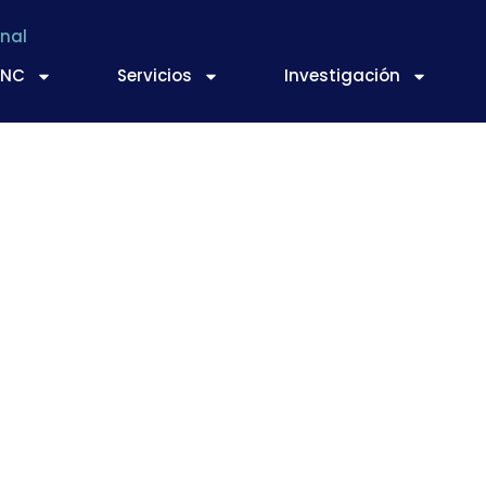
nal
TNC
Servicios
Investigación
.0: Cosechas tecnol
inteligentes