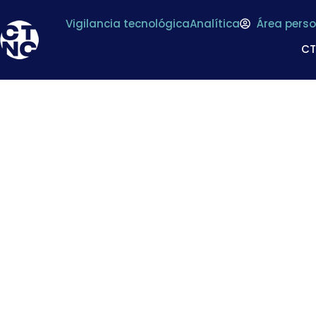
Vigilancia tecnológica
Analítica
Área perso
C
Agricultura 4