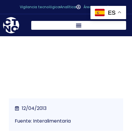
Vigilancia tecnológica
Analítica
Área personal
ES
Agricultura ha eliminado la fecha de
caducidad de los yogures
12/04/2013
Fuente: Interalimentaria