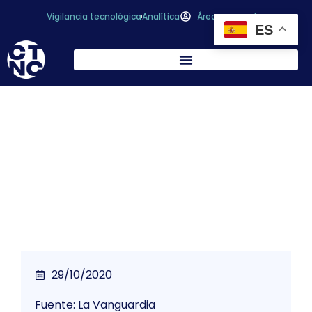
Vigilancia tecnológica
Analítica
Área personal
ES
Agrupal pide más apoyo para un sector
que exporta 20.000 toneladas de
productos agroalimentarios a Canadá
29/10/2020
Fuente: La Vanguardia