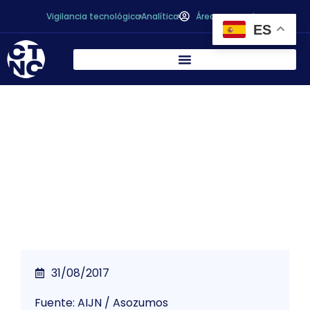
Vigilancia tecnológica
Analítica
Área personal
ES
AIJN 2017 Liquid Fruit Market Report /
Informe de AIJN sobre el consumo de
zumos y néctares en la U.E
31/08/2017
Fuente: AIJN / Asozumos