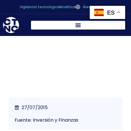
Vigilancia tecnológica
Analítica
Área personal
ES
* Anfaco garantiza legalidad etiquetado
conservas y atiza a Mexillón de Galicia
27/07/2015
Fuente: Inversión y Finanzas