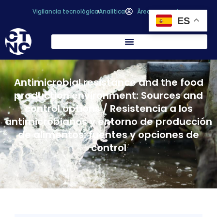
Vigilancia tecnológica
Analítica
Área personal
ES
Antimicrobial resistance and the food
production environment: Sources and
control options / Resistencia a los
antimicrobianos y entorno de producción
de alimentos: fuentes y opciones de
control