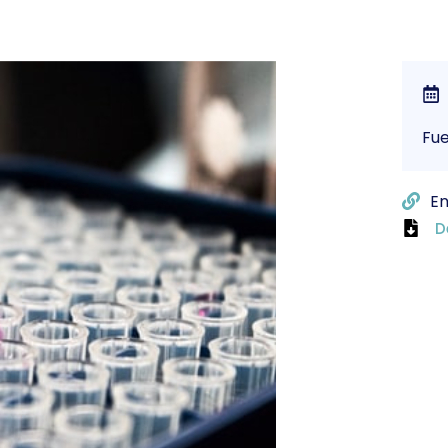
Fu
En
D