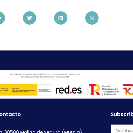
contacto
Subscríb
n, 30500 Molina de Segura (Murcia)