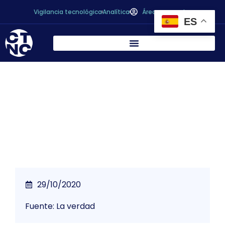
Vigilancia tecnológica
Analítica
Área personal
ES
Asaja Murcia alerta de que el limón egipcio
amenaza al limón español
29/10/2020
Fuente: La verdad