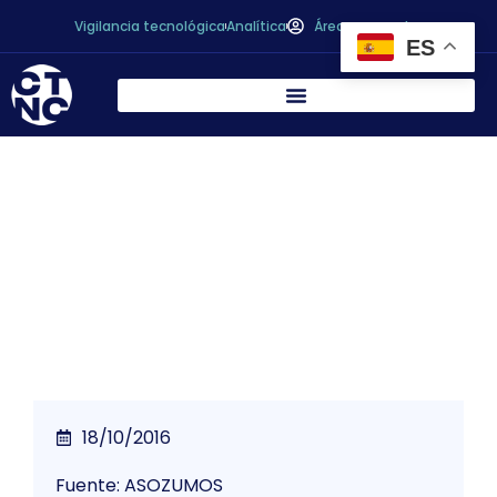
Vigilancia tecnológica
Analítica
Área personal
ES
Asozumos celebra el «Seminario sobre
Calidad e Innovación en el Sector de
Zumos y Néctares»
18/10/2016
Fuente: ASOZUMOS