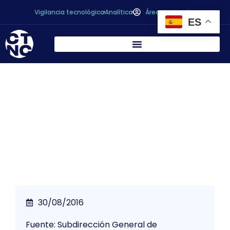
Vigilancia tecnológica
Analítica
Área personal
ES
Autorización del METABISULFITO SÓDICO
como aditivo para la exportación de
crustáceos a China
30/08/2016
Fuente: Subdirección General de