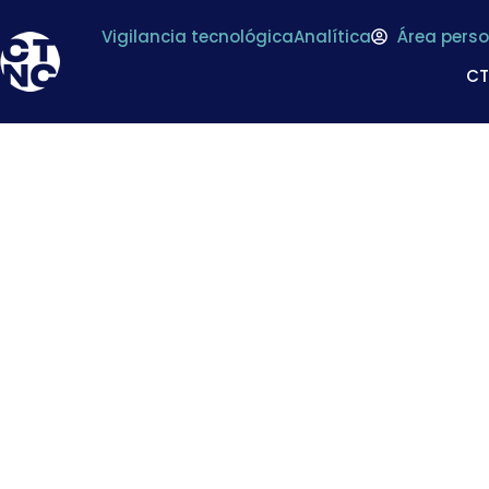
Vigilancia tecnológica
Analítica
Área perso
C
Ayudas a la inic