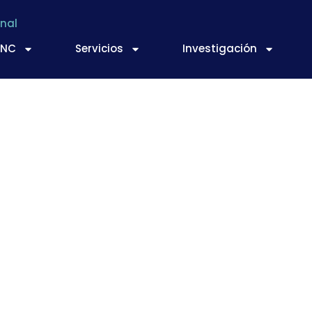
nal
TNC
Servicios
Investigación
iativa Industria Co