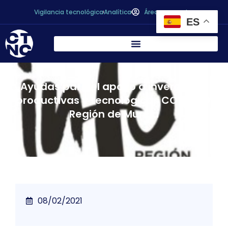
Vigilancia tecnológica
Analítica
Área personal
ES
Ayudas para el apoyo a inversiones
productivas y tecnológicas COVID-19.
Región de Murcia
08/02/2021