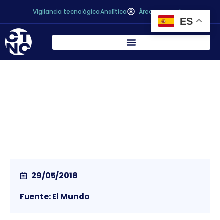
Vigilancia tecnológica
Analítica
Área personal
ES
Bollos, patatas y galletas: los trucos para
que sepan igual con menos grasa
29/05/2018
Fuente: El Mundo