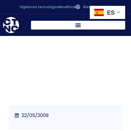
Vigilancia tecnológica
Analítica
Área personal
ES
Bta. 2009 cierra su primera edición junto a
Hispack con la visita de 55.000
profesionales
22/05/2009