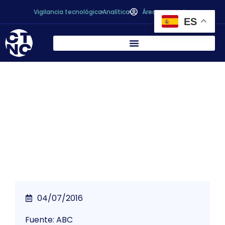
Vigilancia tecnológica
Analítica
Área personal
ES
Cataluña retira varios lotes de conservas
sospechosos de estar relacionados con los
dos casos de botulismo
04/07/2016
Fuente: ABC