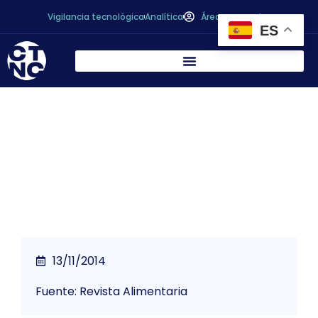
Vigilancia tecnológica
Analítica
Área personal
ES
* China alcanza un nuevo récord en
escándalos alimentarios
13/11/2014
Fuente: Revista Alimentaria