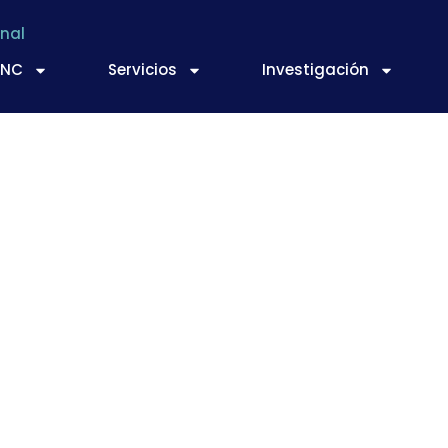
nal
TNC
Servicios
Investigación
oductor y consumid
cerveza