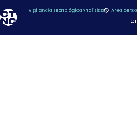
Vigilancia tecnológica
Analítica
Área perso
C
China, el mayor pr