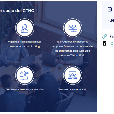
Fu
En
D