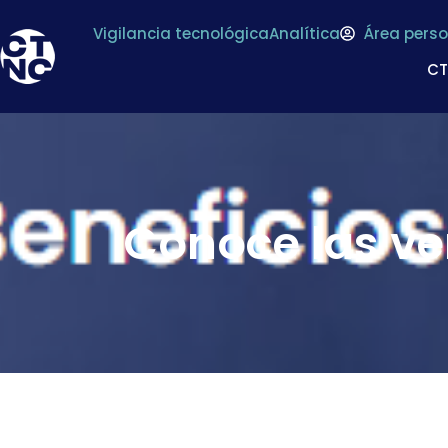
Vigilancia tecnológica
Analítica
Área perso
C
Conoce las ve