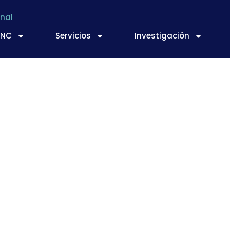
nal
TNC
Servicios
Investigación
o de trabajo para el
cticas comerciales 
adena alimentaria