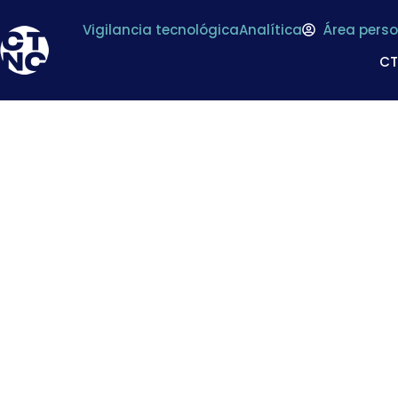
Vigilancia tecnológica
Analítica
Área perso
C
Constituido el grup
plan de buenas prá
la c