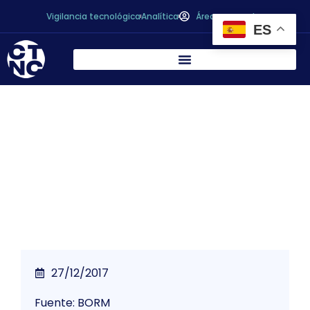
Vigilancia tecnológica
Analítica
Área personal
ES
Convocatoria de ayudas a la participación
en eventos expositivos y promocionales
internacionales, Feria Biofach 2018.
27/12/2017
Fuente: BORM