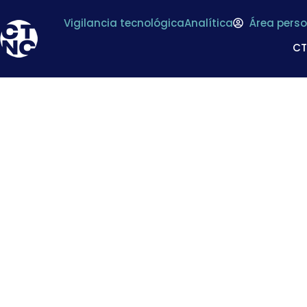
Vigilancia tecnológica
Analítica
Área perso
C
*
Cotec presenta s
e In