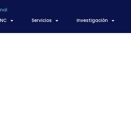
nal
TNC
Servicios
Investigación
u Informe 2014 sobr
novación en España