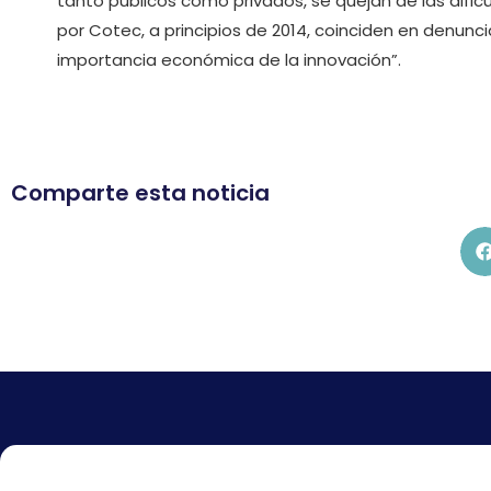
tanto públicos como privados, se quejan de las dific
por Cotec, a principios de 2014, coinciden en denunci
importancia económica de la innovación”.
Comparte esta noticia