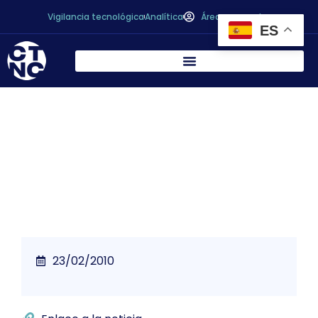
Vigilancia tecnológica
Analítica
Área personal
ES
Crece la IV gama, mientras los precios se
congelan
23/02/2010