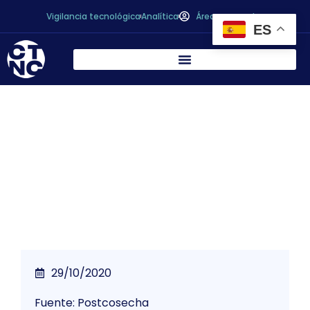
Vigilancia tecnológica
Analítica
Área personal
ES
¿Cuáles son las definiciones normativas
para «ambiente», «temperatura
ambiente» y «cadena del frío»?
29/10/2020
Fuente: Postcosecha