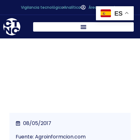
Vigilancia tecnológica
Analítica
Área personal
ES
Demuestran la posibilidad de reducir uso
de fitosanitarios sin perder rentabilidad en
los cultivos
08/05/2017
Fuente: Agroinformcion.com