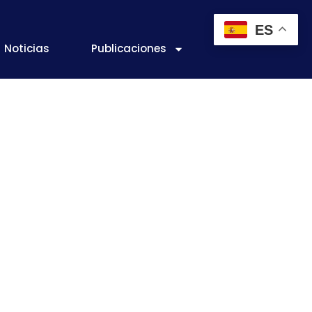
ES
Noticias
Publicaciones
n con relleno
retención de
gánicos