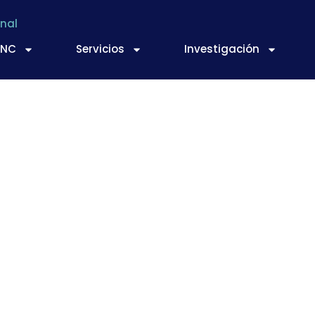
nal
TNC
Servicios
Investigación
ototipo de filtració
bajo coste para la 
s orgánicos e inor