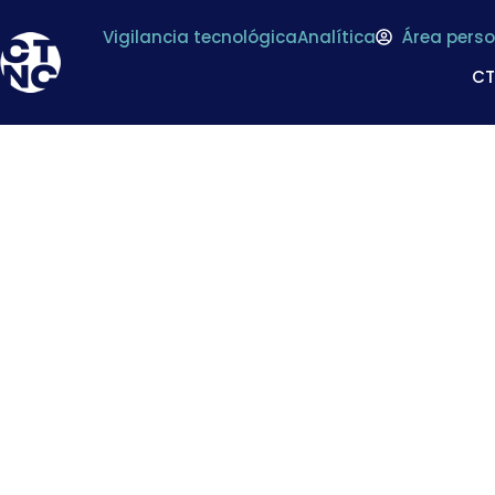
Vigilancia tecnológica
Analítica
Área perso
C
Desarrollo de un pr
de materiales de 
contaminante