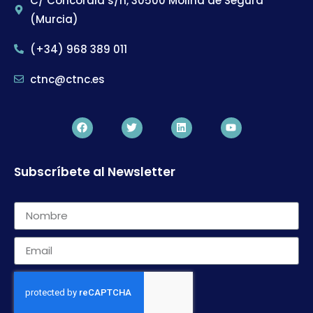
C/ Concordia s/n, 30500 Molina de Segura
(Murcia)
(+34) 968 389 011
ctnc@ctnc.es
Subscríbete al Newsletter