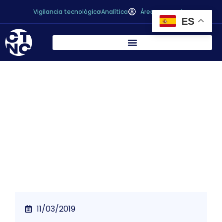
Vigilancia tecnológica
Analítica
Área personal
ES
Desarrollo de un prototipo de filtración con
relleno de materiales de bajo coste para la
retención de contaminantes orgánicos e
inorgánicos
11/03/2019