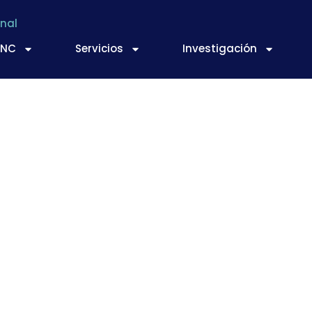
nal
TNC
Servicios
Investigación
stema capaz de disc
nticidad del azafrán 
 casos de adulteraci