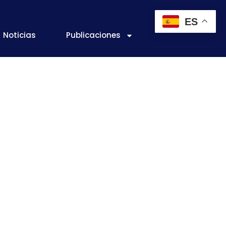
ES
Noticias
Publicaciones
riminar y
frente a los
ón.