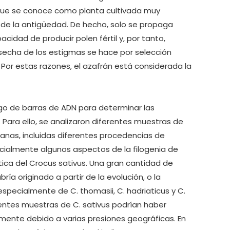
, que se conoce como planta cultivada muy
sde la antigüedad. De hecho, solo se propaga
idad de producir polen fértil y, por tanto,
cosecha de los estigmas se hace por selección
Por estas razones, el azafrán está considerada la
digo de barras de ADN para determinar las
 Para ello, se analizaron diferentes muestras de
panas, incluidas diferentes procedencias de
cialmente algunos aspectos de la filogenia de
ética del Crocus sativus. Una gran cantidad de
ía originado a partir de la evolución, o la
 especialmente de C. thomasii, C. hadriaticus y C.
entes muestras de C. sativus podrían haber
ente debido a varias presiones geográficas. En