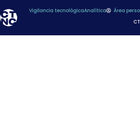
Vigilancia tecnológica
Analítica
Área perso
C
* Diseñan un si
certificar la aute
posibles