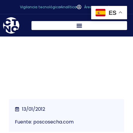
Vigilancia tecnológica
Analítica
Área personal
ES
Dos tratamientos que inhiben el
pardeamiento de manzanas
13/01/2012
Fuente: poscosecha.com