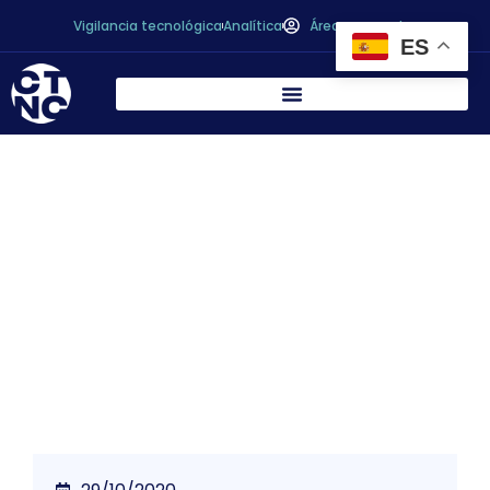
Vigilancia tecnológica
Analítica
Área personal
ES
El Centro Tecnológico Nacional de la
Conserva y Alimentación celebró este
jueves la jornada sobre «FRAUDE
ALIMENTARIO: CONCEPTO Y PROSPECTIVA DE
LA LEGISLACIÓN VIGENTE.