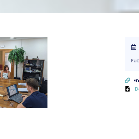
Fu
En
D