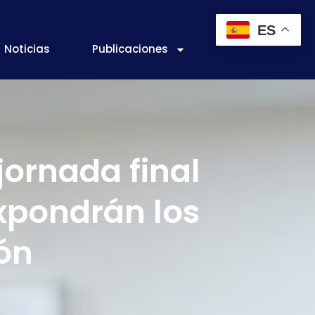
ES
Noticias
Publicaciones
jornada final
expondrán los
ión