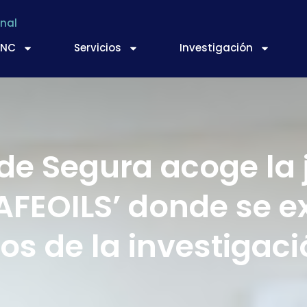
nal
TNC
Servicios
Investigación
 de Segura acoge la 
AFEOILS’ donde se 
os de la investigac