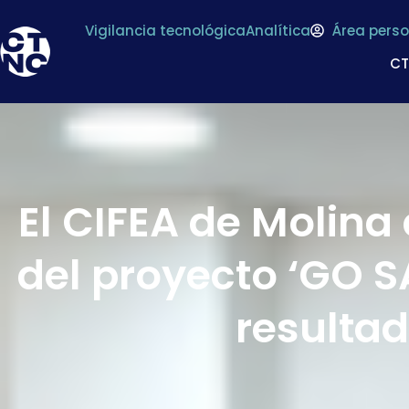
Vigilancia tecnológica
Analítica
Área perso
C
El CIFEA de Molina
del proyecto ‘GO S
resultad