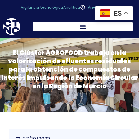
Vigilancia tecnológica
Analítica
Área personal
ES
El Clúster AGROFOOD trabaja en la
valorización de efluentes residuales
para la obtención de compuestos de
interés impulsando la Economía Circular
en la Región de Murcia