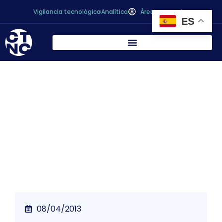
Vigilancia tecnológica
Analítica
Área personal
ES
*
El Colegio de Químicos de Murcia
organiza el CURSO SOBRE CALIDAD EN LOS
LABORATORIOS SEGÚN NORMA UNE EN ISO
17025:2005.
08/04/2013