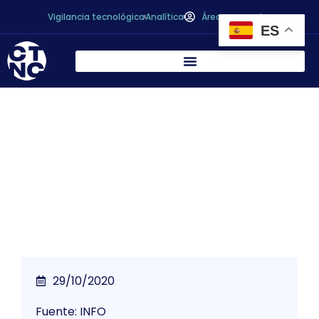
Vigilancia tecnológica
Analítica
Área personal
ES
*El Comité de Vigilancia del Coronavirus
diseña actuaciones para mitigar los
efectos de la crisis en la economía regional
29/10/2020
Fuente: INFO