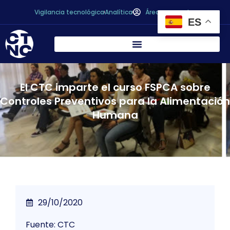
Vigilancia tecnológica
Analítica
Área personal
ES
El CTC imparte el curso FSPCA sobre
Controles Preventivos para la Alimentación
Humana
29/10/2020
Fuente: CTC