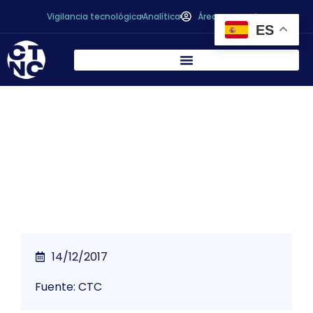
Vigilancia tecnológica
Analítica
Área personal
ES
El CTC nombra a Francisco Artés Calero
Socio Honorario
14/12/2017
Fuente: CTC