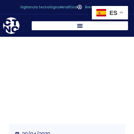
Vigilancia tecnológica
Analítica
Área personal
ES
El CTC participa en el Programa de
Actuaciones para el Fomento de Industrias
Disruptoras y el Descubrimiento
Emprendedor (Programa PIDDE) dentro del
Sector Agroalimentario.