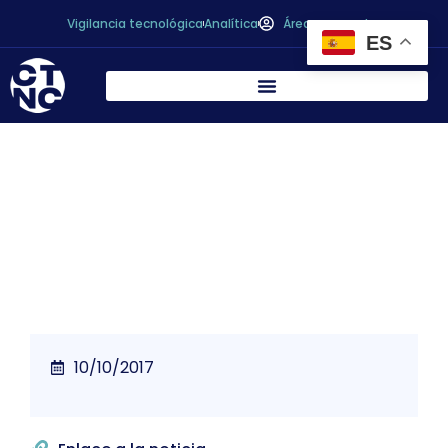
Vigilancia tecnológica
Analítica
Área personal
ES
El CTC participa en el proyecto europeo LIFE
CLEAN UP
10/10/2017