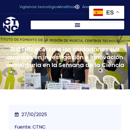
Vigilancia tecnológica
Analítica
Área personal
ES
El CTNC acerca a los ciudadanos sus
avances en investigación e innovación
alimentaria en la Semana de la Ciencia
27/10/2025
Fuente: CTNC