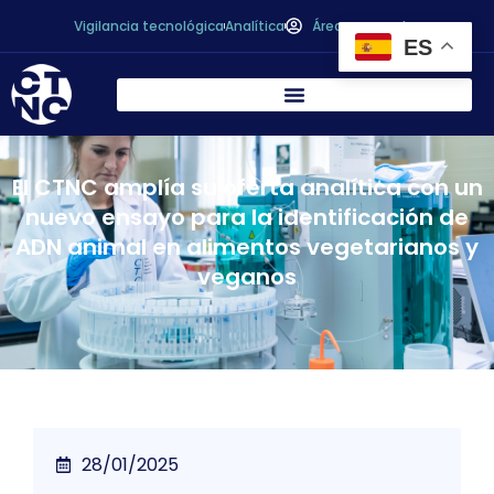
Vigilancia tecnológica
Analítica
Área personal
ES
El CTNC amplía su oferta analítica con un
nuevo ensayo para la identificación de
ADN animal en alimentos vegetarianos y
veganos
28/01/2025