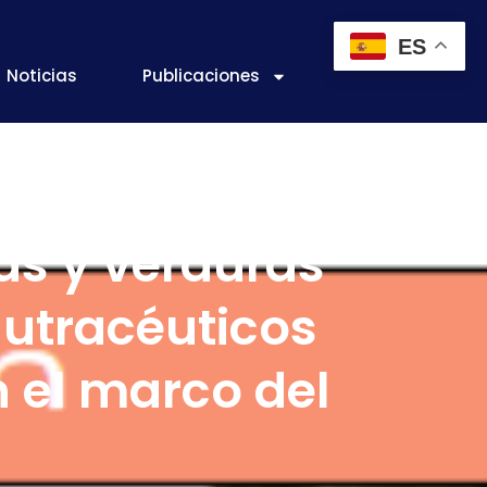
ES
Noticias
Publicaciones
as y verduras
nutracéuticos
n el marco del
R