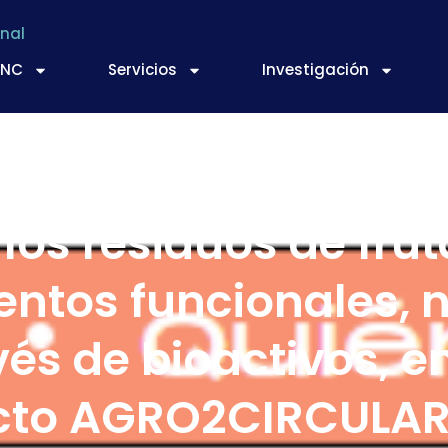
nal
TNC
Servicios
Investigación
los residuos de frut
entos funcionales, 
vés de bioactivos, e
cto AGRO2CIRCULA