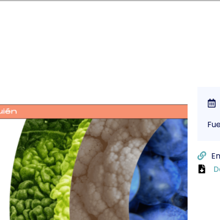
Fu
En
D