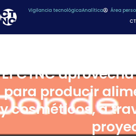
Vigilancia tecnológica
Analítica
Área perso
C
El CTNC aprovecha 
para producir alim
y cosméticos, a tra
proye