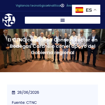
Vigilancia tecnológica
Analítica
Área personal
ES
El CTNC celebra su Consejo Rector en
Bodegas Carchelo con el apoyo del
Gobierno regional
28/06/2026
Fuente: CTNC