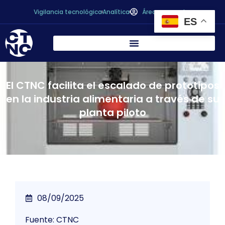
Vigilancia tecnológica
Analítica
Área personal
ES
El CTNC facilita el escalado de prototipos
en la industria alimentaria a través de su
planta piloto
08/09/2025
Fuente: CTNC