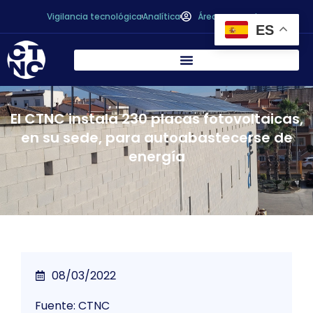
Vigilancia tecnológica
Analítica
Área personal
ES
El CTNC instala 230 placas fotovoltaicas,
en su sede, para autoabastecerse de
energía
08/03/2022
Fuente: CTNC