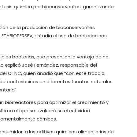
síntesis química por bioconservantes, garantizando
ción de la producción de bioconservantes
ET5BIOPERSEV, estudia el uso de bacteriocinas
iples bacterias, que presentan la ventaja de no
mo explicó José Fernández, responsable del
 del CTNC, quien añadió que “con este trabajo,
 bacteriocinas en diferentes fuentes naturales
ntaria”.
án biorreactores para optimizar el crecimiento y
última etapa se evaluará su efectividad
ndamentalmente cárnicos.
nsumidor, a los aditivos químicos alimentarios de