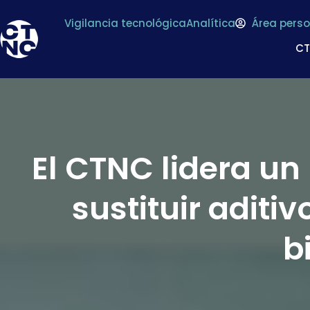
Vigilancia tecnológica
Analítica
Área perso
C
El CTNC lidera un
sustituir aditi
b