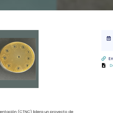
En
D
mentación (CTNC) lidera un proyecto de