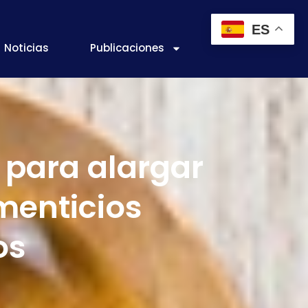
ES
Noticias
Publicaciones
 para alargar
imenticios
os