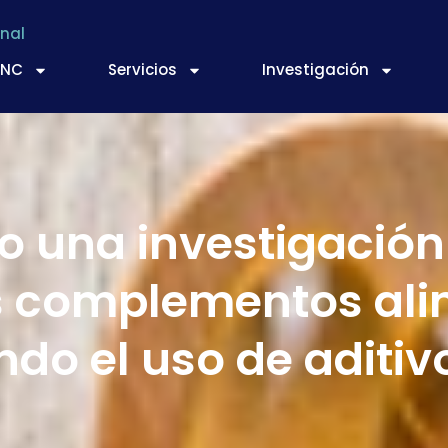
nal
TNC
Servicios
Investigación
bo una investigación
los complementos al
ndo el uso de aditiv