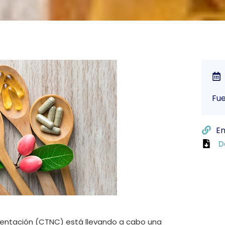
Fu
En
D
imentación (CTNC) está llevando a cabo una