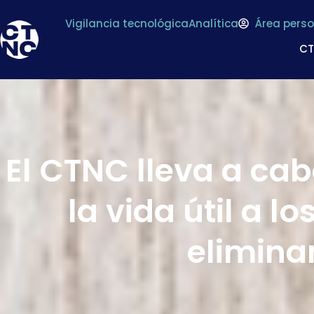
Vigilancia tecnológica
Analítica
Área perso
C
El CTNC lleva a ca
la vida útil a 
elimina