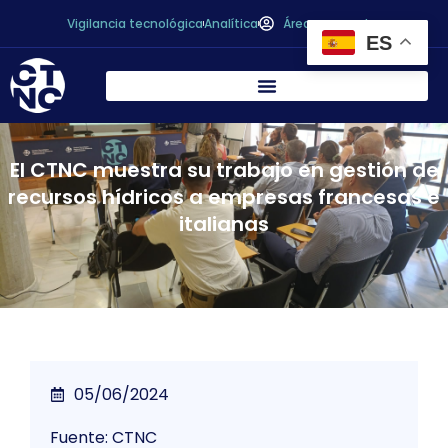
Vigilancia tecnológica
Analítica
Área personal
ES
El CTNC muestra su trabajo en gestión de
recursos hídricos a empresas francesas e
italianas
05/06/2024
Fuente: CTNC