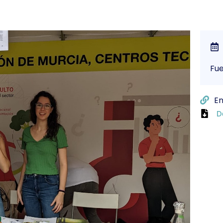
Fu
En
D