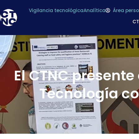
Vigilancia tecnológica
Analítica
Área perso
C
El CTNC presente 
Tecnología co