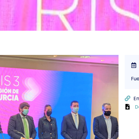
Fu
En
D