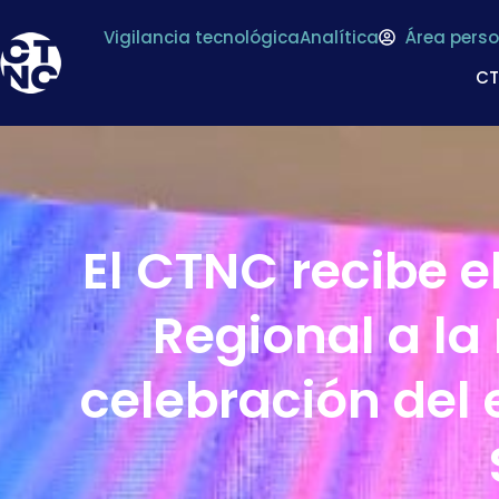
Vigilancia tecnológica
Analítica
Área perso
C
El CTNC recibe e
Regional a la 
celebración del 