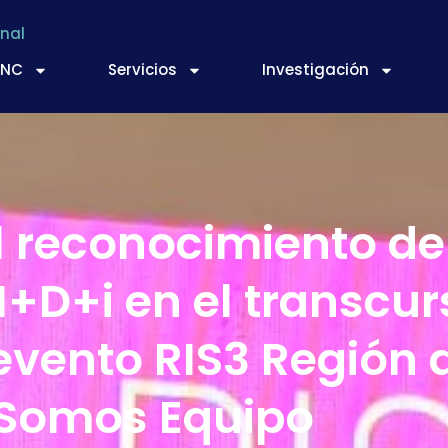
nal
TNC
Servicios
Investigación
l reconocimiento de
I+D+i en el transcur
evento RIS3 Región 
Somos Equipo